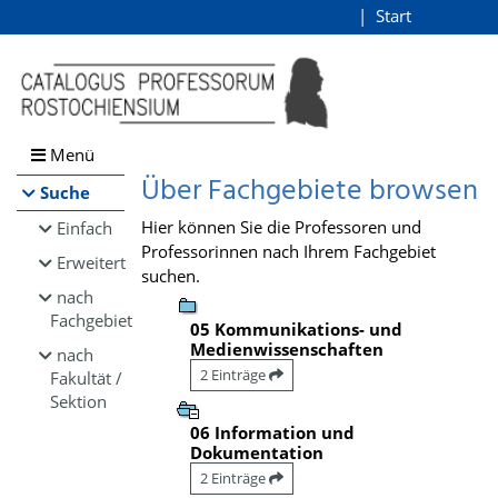
Browsen
Start
Login
direkt zum Inhalt
Menü
Über Fachgebiete browsen
Suche
Hier können Sie die Professoren und
Einfach
Professorinnen nach Ihrem Fachgebiet
Erweitert
suchen.
nach
Fachgebiet
05 Kommunikations- und
Medienwissenschaften
nach
2 Einträge
Fakultät /
Sektion
06 Information und
Dokumentation
2 Einträge