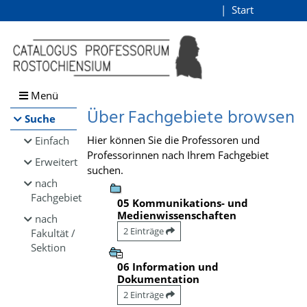
Browsen
Start
Login
direkt zum Inhalt
Menü
Über Fachgebiete browsen
Suche
Hier können Sie die Professoren und
Einfach
Professorinnen nach Ihrem Fachgebiet
Erweitert
suchen.
nach
Fachgebiet
05 Kommunikations- und
Medienwissenschaften
nach
2 Einträge
Fakultät /
Sektion
06 Information und
Dokumentation
2 Einträge