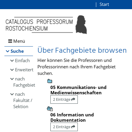
Browsen
Start
Login
direkt zum Inhalt
Menü
Über Fachgebiete browsen
Suche
Hier können Sie die Professoren und
Einfach
Professorinnen nach Ihrem Fachgebiet
Erweitert
suchen.
nach
Fachgebiet
05 Kommunikations- und
Medienwissenschaften
nach
2 Einträge
Fakultät /
Sektion
06 Information und
Dokumentation
2 Einträge