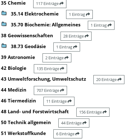
35 Chemie
117 Einträge
35.14 Elektrochemie
1 Eintrag
35.70 Biochemie: Allgemeines
1 Eintrag
38 Geowissenschaften
28 Einträge
38.73 Geodäsie
1 Eintrag
39 Astronomie
2 Einträge
42 Biologie
135 Einträge
43 Umweltforschung, Umweltschutz
20 Einträge
44 Medizin
707 Einträge
46 Tiermedizin
11 Einträge
48 Land- und Forstwirtschaft
156 Einträge
50 Technik allgemein
44 Einträge
51 Werkstoffkunde
6 Einträge