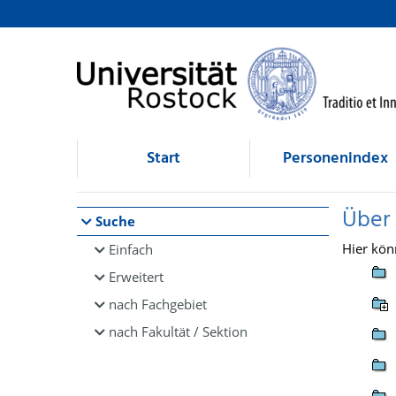
Browsen
direkt zum Inhalt
Start
Personenindex
Über
Suche
Hier kön
Einfach
Erweitert
nach Fachgebiet
nach Fakultät / Sektion