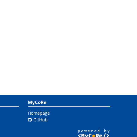
MyCoRe
Homepage
GitHub