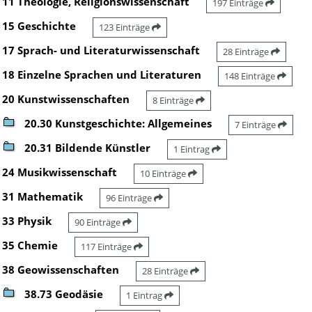
11 Theologie, Religionswissenschaft
197 Einträge
15 Geschichte
123 Einträge
17 Sprach- und Literaturwissenschaft
28 Einträge
18 Einzelne Sprachen und Literaturen
148 Einträge
20 Kunstwissenschaften
8 Einträge
20.30 Kunstgeschichte: Allgemeines
7 Einträge
20.31 Bildende Künstler
1 Eintrag
24 Musikwissenschaft
10 Einträge
31 Mathematik
96 Einträge
33 Physik
90 Einträge
35 Chemie
117 Einträge
38 Geowissenschaften
28 Einträge
38.73 Geodäsie
1 Eintrag