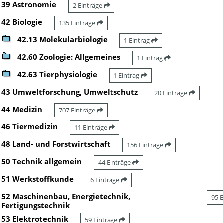
39 Astronomie
2 Einträge
42 Biologie
135 Einträge
42.13 Molekularbiologie
1 Eintrag
42.60 Zoologie: Allgemeines
1 Eintrag
42.63 Tierphysiologie
1 Eintrag
43 Umweltforschung, Umweltschutz
20 Einträge
44 Medizin
707 Einträge
46 Tiermedizin
11 Einträge
48 Land- und Forstwirtschaft
156 Einträge
50 Technik allgemein
44 Einträge
51 Werkstoffkunde
6 Einträge
52 Maschinenbau, Energietechnik,
95 
Fertigungstechnik
53 Elektrotechnik
59 Einträge