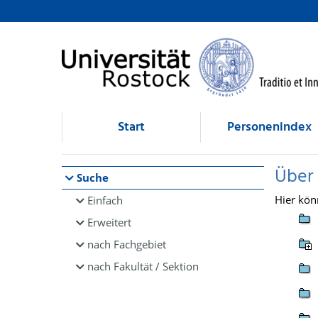
Browsen
direkt zum Inhalt
Start
Personenindex
Über
Suche
Hier kön
Einfach
Erweitert
nach Fachgebiet
nach Fakultät / Sektion