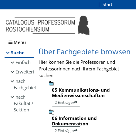
Browsen
Start
Login
direkt zum Inhalt
Menü
Über Fachgebiete browsen
Suche
Hier können Sie die Professoren und
Einfach
Professorinnen nach Ihrem Fachgebiet
Erweitert
suchen.
nach
Fachgebiet
05 Kommunikations- und
Medienwissenschaften
nach
2 Einträge
Fakultät /
Sektion
06 Information und
Dokumentation
2 Einträge