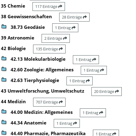
35 Chemie
117 Einträge
38 Geowissenschaften
28 Einträge
38.73 Geodäsie
1 Eintrag
39 Astronomie
2 Einträge
42 Biologie
135 Einträge
42.13 Molekularbiologie
1 Eintrag
42.60 Zoologie: Allgemeines
1 Eintrag
42.63 Tierphysiologie
1 Eintrag
43 Umweltforschung, Umweltschutz
20 Einträge
44 Medizin
707 Einträge
44.00 Medizin: Allgemeines
1 Eintrag
44.34 Anatomie
1 Eintrag
44.40 Pharmazie, Pharmazeutika
1 Eintrag