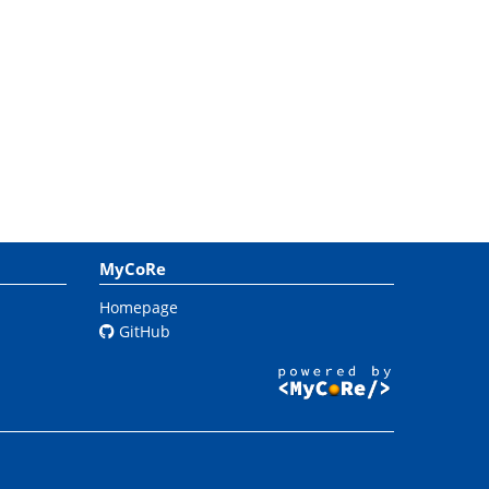
MyCoRe
Homepage
GitHub