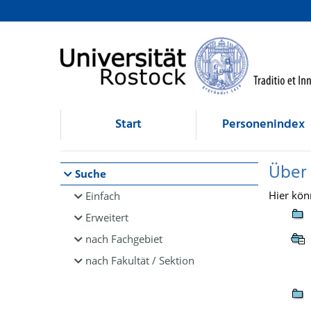
Browsen
direkt zum Inhalt
Start
Personenindex
Über
Suche
Hier kön
Einfach
Erweitert
nach Fachgebiet
nach Fakultät / Sektion