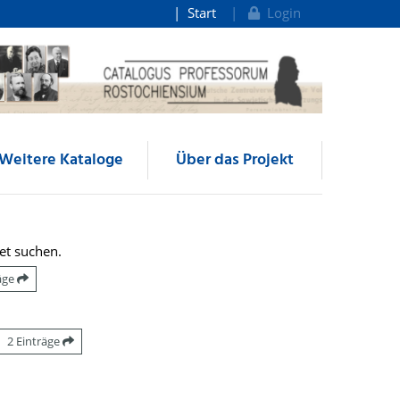
Start
Login
Weitere Kataloge
Über das Projekt
et suchen.
räge
2 Einträge