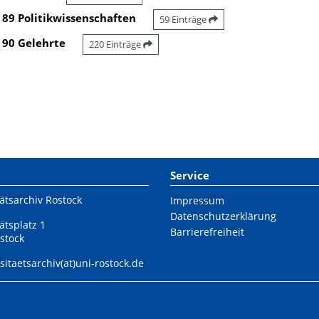
89 Politikwissenschaften
59 Einträge
90 Gelehrte
220 Einträge
Service
ätsarchiv Rostock
Impressum
Datenschutzerklärung
ätsplatz 1
Barrierefreiheit
stock
sitaetsarchiv(at)uni-rostock.de