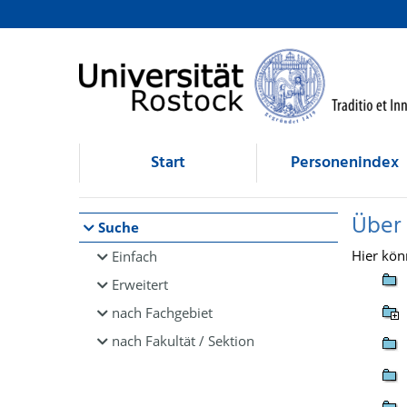
Browsen
direkt zum Inhalt
Start
Personenindex
Über
Suche
Hier kön
Einfach
Erweitert
nach Fachgebiet
nach Fakultät / Sektion