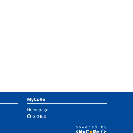
MyCoRe
Homepage
GitHub