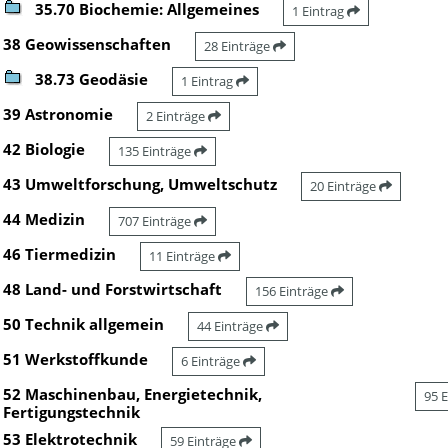
35.70 Biochemie: Allgemeines
1 Eintrag
38 Geowissenschaften
28 Einträge
38.73 Geodäsie
1 Eintrag
39 Astronomie
2 Einträge
42 Biologie
135 Einträge
43 Umweltforschung, Umweltschutz
20 Einträge
44 Medizin
707 Einträge
46 Tiermedizin
11 Einträge
48 Land- und Forstwirtschaft
156 Einträge
50 Technik allgemein
44 Einträge
51 Werkstoffkunde
6 Einträge
52 Maschinenbau, Energietechnik,
95 
Fertigungstechnik
53 Elektrotechnik
59 Einträge