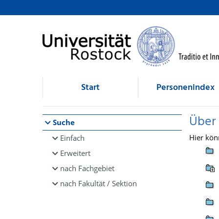
Browsen
direkt zum Inhalt
Start
Personenindex
Über
Suche
Hier kön
Einfach
Erweitert
nach Fachgebiet
nach Fakultät / Sektion