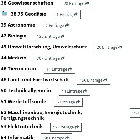
38 Geowissenschaften
28 Einträge
38.73 Geodäsie
1 Eintrag
39 Astronomie
2 Einträge
42 Biologie
135 Einträge
43 Umweltforschung, Umweltschutz
20 Einträge
44 Medizin
707 Einträge
46 Tiermedizin
11 Einträge
48 Land- und Forstwirtschaft
156 Einträge
50 Technik allgemein
44 Einträge
51 Werkstoffkunde
6 Einträge
52 Maschinenbau, Energietechnik,
95 
Fertigungstechnik
53 Elektrotechnik
59 Einträge
54 Informatik
58 Einträge