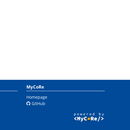
MyCoRe
Homepage
GitHub