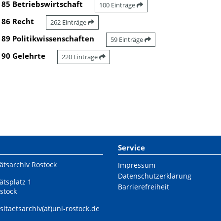
85 Betriebswirtschaft
100 Einträge
86 Recht
262 Einträge
89 Politikwissenschaften
59 Einträge
90 Gelehrte
220 Einträge
Service
ätsarchiv Rostock
Impressum
Datenschutzerklärung
ätsplatz 1
Barrierefreiheit
stock
sitaetsarchiv(at)uni-rostock.de