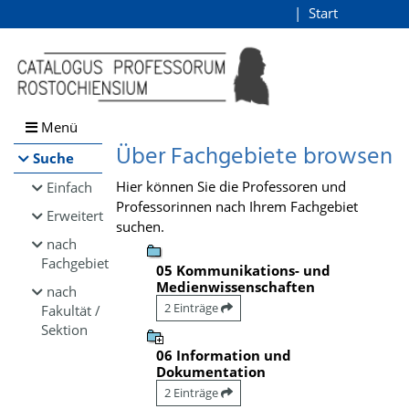
Browsen
Start
Login
direkt zum Inhalt
Menü
Über Fachgebiete browsen
Suche
Hier können Sie die Professoren und
Einfach
Professorinnen nach Ihrem Fachgebiet
Erweitert
suchen.
nach
Fachgebiet
05 Kommunikations- und
Medienwissenschaften
nach
2 Einträge
Fakultät /
Sektion
06 Information und
Dokumentation
2 Einträge