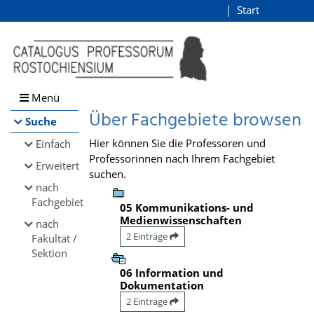
Browsen
Start
Login
direkt zum Inhalt
Menü
Über Fachgebiete browsen
Suche
Hier können Sie die Professoren und
Einfach
Professorinnen nach Ihrem Fachgebiet
Erweitert
suchen.
nach
Fachgebiet
05 Kommunikations- und
Medienwissenschaften
nach
2 Einträge
Fakultät /
Sektion
06 Information und
Dokumentation
2 Einträge