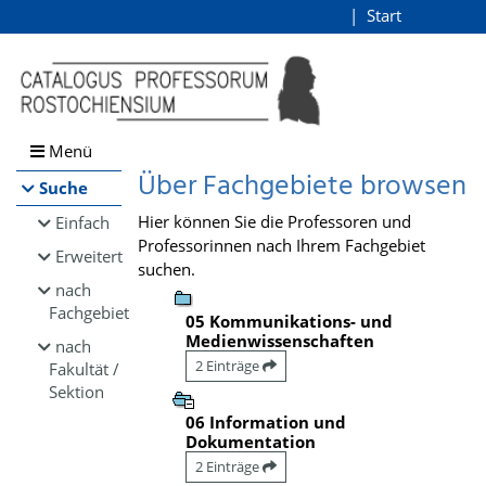
Browsen
Start
Login
direkt zum Inhalt
Menü
Über Fachgebiete browsen
Suche
Hier können Sie die Professoren und
Einfach
Professorinnen nach Ihrem Fachgebiet
Erweitert
suchen.
nach
Fachgebiet
05 Kommunikations- und
Medienwissenschaften
nach
2 Einträge
Fakultät /
Sektion
06 Information und
Dokumentation
2 Einträge