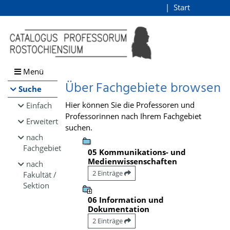
Browsen
Start
Login
direkt zum Inhalt
Menü
Über Fachgebiete browsen
Suche
Hier können Sie die Professoren und
Einfach
Professorinnen nach Ihrem Fachgebiet
Erweitert
suchen.
nach
Fachgebiet
05 Kommunikations- und
Medienwissenschaften
nach
2 Einträge
Fakultät /
Sektion
06 Information und
Dokumentation
2 Einträge