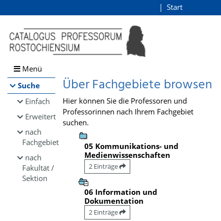
Browsen
Start
Login
direkt zum Inhalt
Menü
Über Fachgebiete browsen
Suche
Hier können Sie die Professoren und
Einfach
Professorinnen nach Ihrem Fachgebiet
Erweitert
suchen.
nach
Fachgebiet
05 Kommunikations- und
Medienwissenschaften
nach
2 Einträge
Fakultät /
Sektion
06 Information und
Dokumentation
2 Einträge