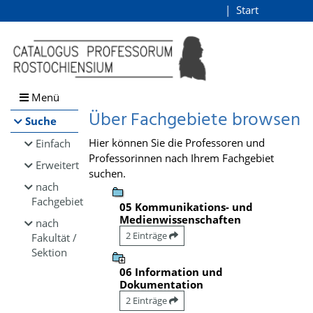
Browsen
Start
Login
direkt zum Inhalt
Menü
Über Fachgebiete browsen
Suche
Hier können Sie die Professoren und
Einfach
Professorinnen nach Ihrem Fachgebiet
Erweitert
suchen.
nach
Fachgebiet
05 Kommunikations- und
Medienwissenschaften
nach
2 Einträge
Fakultät /
Sektion
06 Information und
Dokumentation
2 Einträge