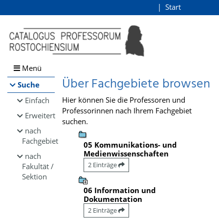
Browsen
Start
Login
direkt zum Inhalt
Menü
Über Fachgebiete browsen
Suche
Hier können Sie die Professoren und
Einfach
Professorinnen nach Ihrem Fachgebiet
Erweitert
suchen.
nach
Fachgebiet
05 Kommunikations- und
Medienwissenschaften
nach
2 Einträge
Fakultät /
Sektion
06 Information und
Dokumentation
2 Einträge