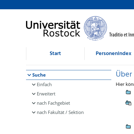
Browsen
direkt zum Inhalt
Start
Personenindex
Über
Suche
Hier kön
Einfach
Erweitert
nach Fachgebiet
nach Fakultät / Sektion