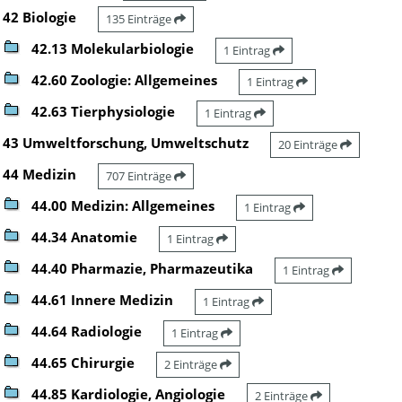
42 Biologie
135 Einträge
42.13 Molekularbiologie
1 Eintrag
42.60 Zoologie: Allgemeines
1 Eintrag
42.63 Tierphysiologie
1 Eintrag
43 Umweltforschung, Umweltschutz
20 Einträge
44 Medizin
707 Einträge
44.00 Medizin: Allgemeines
1 Eintrag
44.34 Anatomie
1 Eintrag
44.40 Pharmazie, Pharmazeutika
1 Eintrag
44.61 Innere Medizin
1 Eintrag
44.64 Radiologie
1 Eintrag
44.65 Chirurgie
2 Einträge
44.85 Kardiologie, Angiologie
2 Einträge