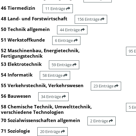
46 Tiermedizin
11 Einträge
48 Land- und Forstwirtschaft
156 Einträge
50 Technik allgemein
44 Einträge
51 Werkstoffkunde
6 Einträge
52 Maschinenbau, Energietechnik,
95 
Fertigungstechnik
53 Elektrotechnik
59 Einträge
54 Informatik
58 Einträge
55 Verkehrstechnik, Verkehrswesen
23 Einträge
56 Bauwesen
34 Einträge
58 Chemische Technik, Umwelttechnik,
5 E
verschiedene Technologien
70 Sozialwissenschaften allgemein
2 Einträge
71 Soziologie
20 Einträge