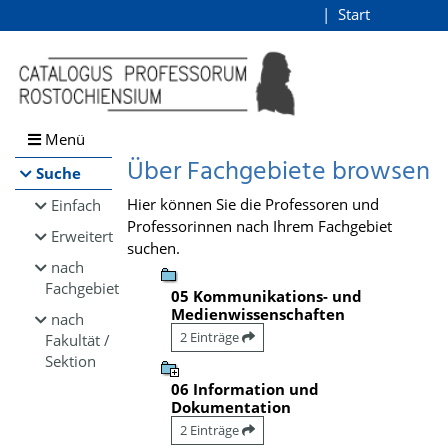
Browsen
Start
Login
direkt zum Inhalt
Menü
Über Fachgebiete browsen
Suche
Hier können Sie die Professoren und
Einfach
Professorinnen nach Ihrem Fachgebiet
Erweitert
suchen.
nach
Fachgebiet
05 Kommunikations- und
Medienwissenschaften
nach
2 Einträge
Fakultät /
Sektion
06 Information und
Dokumentation
2 Einträge