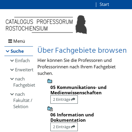
Browsen
Start
Login
direkt zum Inhalt
Menü
Über Fachgebiete browsen
Suche
Hier können Sie die Professoren und
Einfach
Professorinnen nach Ihrem Fachgebiet
Erweitert
suchen.
nach
Fachgebiet
05 Kommunikations- und
Medienwissenschaften
nach
2 Einträge
Fakultät /
Sektion
06 Information und
Dokumentation
2 Einträge