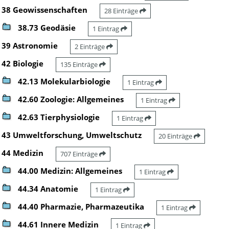
38 Geowissenschaften
28 Einträge
38.73 Geodäsie
1 Eintrag
39 Astronomie
2 Einträge
42 Biologie
135 Einträge
42.13 Molekularbiologie
1 Eintrag
42.60 Zoologie: Allgemeines
1 Eintrag
42.63 Tierphysiologie
1 Eintrag
43 Umweltforschung, Umweltschutz
20 Einträge
44 Medizin
707 Einträge
44.00 Medizin: Allgemeines
1 Eintrag
44.34 Anatomie
1 Eintrag
44.40 Pharmazie, Pharmazeutika
1 Eintrag
44.61 Innere Medizin
1 Eintrag