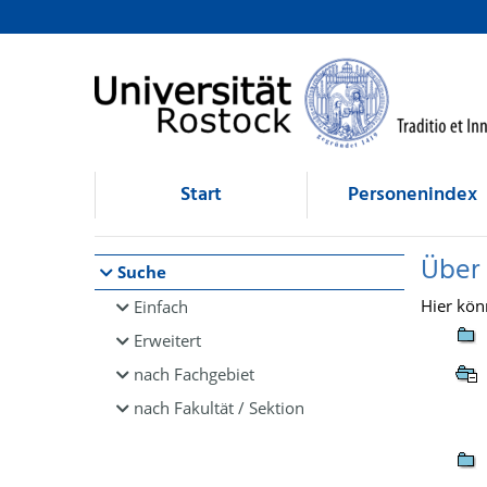
Browsen
direkt zum Inhalt
Start
Personenindex
Über
Suche
Hier kön
Einfach
Erweitert
nach Fachgebiet
nach Fakultät / Sektion