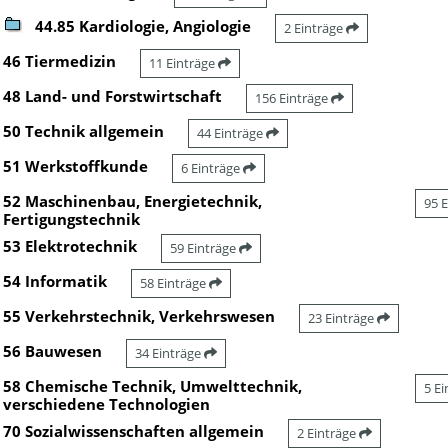
44.85 Kardiologie, Angiologie
2 Einträge
46 Tiermedizin
11 Einträge
48 Land- und Forstwirtschaft
156 Einträge
50 Technik allgemein
44 Einträge
51 Werkstoffkunde
6 Einträge
52 Maschinenbau, Energietechnik,
95 
Fertigungstechnik
53 Elektrotechnik
59 Einträge
54 Informatik
58 Einträge
55 Verkehrstechnik, Verkehrswesen
23 Einträge
56 Bauwesen
34 Einträge
58 Chemische Technik, Umwelttechnik,
5 E
verschiedene Technologien
70 Sozialwissenschaften allgemein
2 Einträge