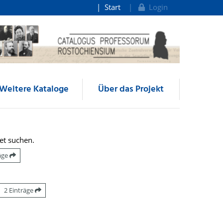
Start
Login
Weitere Kataloge
Über das Projekt
et suchen.
räge
2 Einträge