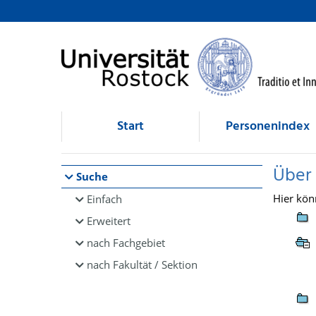
Browsen
direkt zum Inhalt
Start
Personenindex
Über
Suche
Hier kön
Einfach
Erweitert
nach Fachgebiet
nach Fakultät / Sektion