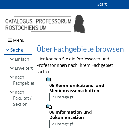
Browsen
Start
Login
direkt zum Inhalt
Menü
Über Fachgebiete browsen
Suche
Hier können Sie die Professoren und
Einfach
Professorinnen nach Ihrem Fachgebiet
Erweitert
suchen.
nach
Fachgebiet
05 Kommunikations- und
Medienwissenschaften
nach
2 Einträge
Fakultät /
Sektion
06 Information und
Dokumentation
2 Einträge