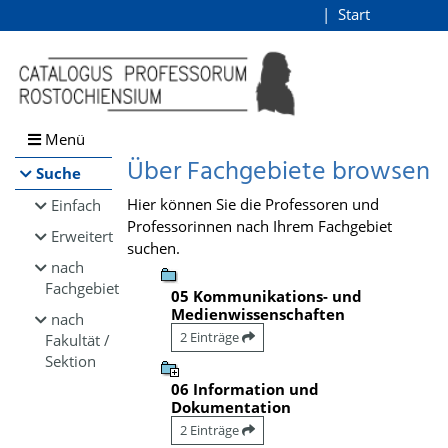
Browsen
Start
Login
direkt zum Inhalt
Menü
Über Fachgebiete browsen
Suche
Hier können Sie die Professoren und
Einfach
Professorinnen nach Ihrem Fachgebiet
Erweitert
suchen.
nach
Fachgebiet
05 Kommunikations- und
Medienwissenschaften
nach
2 Einträge
Fakultät /
Sektion
06 Information und
Dokumentation
2 Einträge