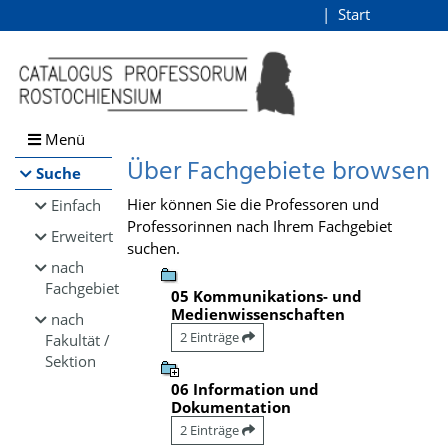
Browsen
Start
Login
direkt zum Inhalt
Menü
Über Fachgebiete browsen
Suche
Hier können Sie die Professoren und
Einfach
Professorinnen nach Ihrem Fachgebiet
Erweitert
suchen.
nach
Fachgebiet
05 Kommunikations- und
Medienwissenschaften
nach
2 Einträge
Fakultät /
Sektion
06 Information und
Dokumentation
2 Einträge