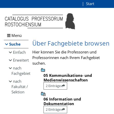
Browsen
Start
Login
direkt zum Inhalt
Menü
Über Fachgebiete browsen
Suche
Hier können Sie die Professoren und
Einfach
Professorinnen nach Ihrem Fachgebiet
Erweitert
suchen.
nach
Fachgebiet
05 Kommunikations- und
Medienwissenschaften
nach
2 Einträge
Fakultät /
Sektion
06 Information und
Dokumentation
2 Einträge