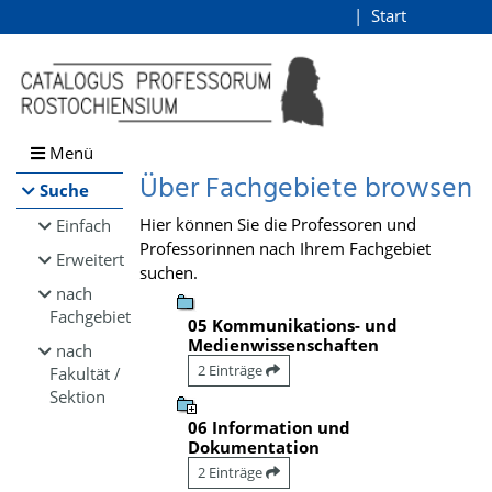
Browsen
Start
Login
direkt zum Inhalt
Menü
Über Fachgebiete browsen
Suche
Hier können Sie die Professoren und
Einfach
Professorinnen nach Ihrem Fachgebiet
Erweitert
suchen.
nach
Fachgebiet
05 Kommunikations- und
Medienwissenschaften
nach
2 Einträge
Fakultät /
Sektion
06 Information und
Dokumentation
2 Einträge