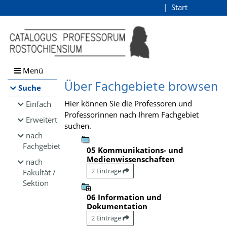
Browsen
Start
Login
direkt zum Inhalt
Menü
Über Fachgebiete browsen
Suche
Hier können Sie die Professoren und
Einfach
Professorinnen nach Ihrem Fachgebiet
Erweitert
suchen.
nach
Fachgebiet
05 Kommunikations- und
Medienwissenschaften
nach
2 Einträge
Fakultät /
Sektion
06 Information und
Dokumentation
2 Einträge