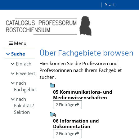
Browsen
Start
Login
direkt zum Inhalt
Menü
Über Fachgebiete browsen
Suche
Hier können Sie die Professoren und
Einfach
Professorinnen nach Ihrem Fachgebiet
Erweitert
suchen.
nach
Fachgebiet
05 Kommunikations- und
Medienwissenschaften
nach
2 Einträge
Fakultät /
Sektion
06 Information und
Dokumentation
2 Einträge