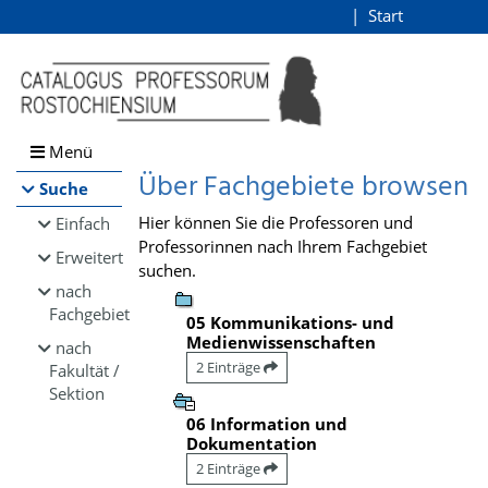
Browsen
Start
Login
direkt zum Inhalt
Menü
Über Fachgebiete browsen
Suche
Hier können Sie die Professoren und
Einfach
Professorinnen nach Ihrem Fachgebiet
Erweitert
suchen.
nach
Fachgebiet
05 Kommunikations- und
Medienwissenschaften
nach
2 Einträge
Fakultät /
Sektion
06 Information und
Dokumentation
2 Einträge