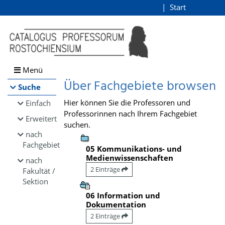
Browsen
Start
Login
direkt zum Inhalt
Menü
Über Fachgebiete browsen
Suche
Hier können Sie die Professoren und
Einfach
Professorinnen nach Ihrem Fachgebiet
Erweitert
suchen.
nach
Fachgebiet
05 Kommunikations- und
Medienwissenschaften
nach
2 Einträge
Fakultät /
Sektion
06 Information und
Dokumentation
2 Einträge