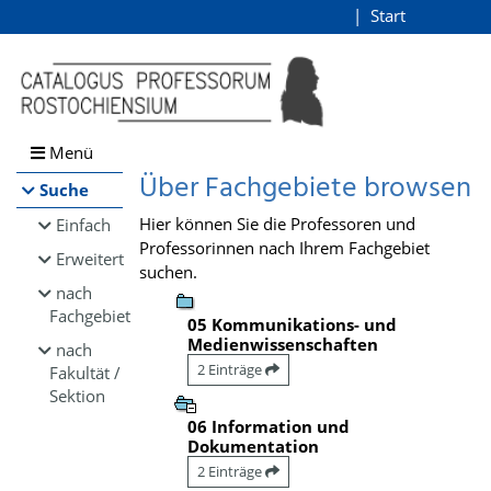
Browsen
Start
Login
direkt zum Inhalt
Menü
Über Fachgebiete browsen
Suche
Hier können Sie die Professoren und
Einfach
Professorinnen nach Ihrem Fachgebiet
Erweitert
suchen.
nach
Fachgebiet
05 Kommunikations- und
Medienwissenschaften
nach
2 Einträge
Fakultät /
Sektion
06 Information und
Dokumentation
2 Einträge