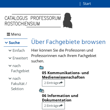
Browsen
Start
Login
direkt zum Inhalt
Menü
Über Fachgebiete browsen
Suche
Hier können Sie die Professoren und
Einfach
Professorinnen nach Ihrem Fachgebiet
Erweitert
suchen.
nach
Fachgebiet
05 Kommunikations- und
Medienwissenschaften
nach
2 Einträge
Fakultät /
Sektion
06 Information und
Dokumentation
2 Einträge