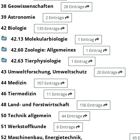
38 Geowissenschaften
28 Einträge
39 Astronomie
2 Einträge
42 Biologie
135 Einträge
42.13 Molekularbiologie
1 Eintrag
42.60 Zoologie: Allgemeines
1 Eintrag
42.63 Tierphysiologie
1 Eintrag
43 Umweltforschung, Umweltschutz
20 Einträge
44 Medizin
707 Einträge
46 Tiermedizin
11 Einträge
48 Land- und Forstwirtschaft
156 Einträge
50 Technik allgemein
44 Einträge
51 Werkstoffkunde
6 Einträge
52 Maschinenbau, Energietechnik,
95 