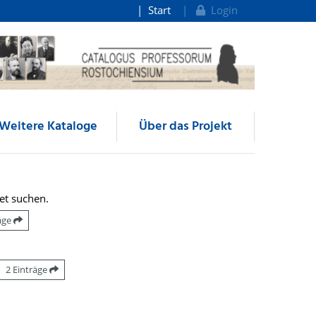
Start
Login
Weitere Kataloge
Über das Projekt
et suchen.
räge
2 Einträge