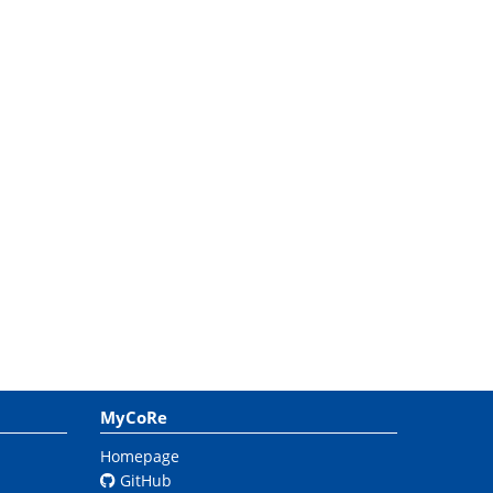
MyCoRe
Homepage
GitHub