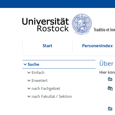
Browsen
direkt zum Inhalt
Start
Personenindex
Über
Suche
Hier kön
Einfach
Erweitert
nach Fachgebiet
nach Fakultät / Sektion