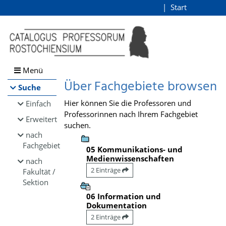
Browsen
Start
Login
direkt zum Inhalt
Menü
Über Fachgebiete browsen
Suche
Hier können Sie die Professoren und
Einfach
Professorinnen nach Ihrem Fachgebiet
Erweitert
suchen.
nach
Fachgebiet
05 Kommunikations- und
Medienwissenschaften
nach
2 Einträge
Fakultät /
Sektion
06 Information und
Dokumentation
2 Einträge