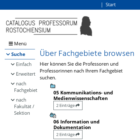
Browsen
Start
Login
direkt zum Inhalt
Menü
Über Fachgebiete browsen
Suche
Hier können Sie die Professoren und
Einfach
Professorinnen nach Ihrem Fachgebiet
Erweitert
suchen.
nach
Fachgebiet
05 Kommunikations- und
Medienwissenschaften
nach
2 Einträge
Fakultät /
Sektion
06 Information und
Dokumentation
2 Einträge