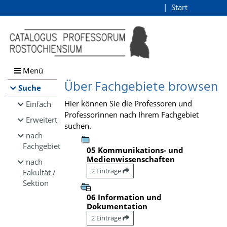
Browsen
Start
Login
direkt zum Inhalt
Menü
Über Fachgebiete browsen
Suche
Hier können Sie die Professoren und
Einfach
Professorinnen nach Ihrem Fachgebiet
Erweitert
suchen.
nach
Fachgebiet
05 Kommunikations- und
Medienwissenschaften
nach
2 Einträge
Fakultät /
Sektion
06 Information und
Dokumentation
2 Einträge