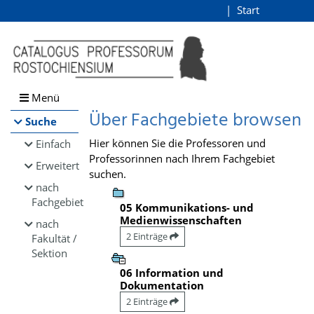
Browsen
Start
Login
direkt zum Inhalt
Menü
Über Fachgebiete browsen
Suche
Hier können Sie die Professoren und
Einfach
Professorinnen nach Ihrem Fachgebiet
Erweitert
suchen.
nach
Fachgebiet
05 Kommunikations- und
Medienwissenschaften
nach
2 Einträge
Fakultät /
Sektion
06 Information und
Dokumentation
2 Einträge