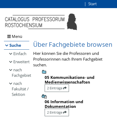
Browsen
Start
Login
direkt zum Inhalt
Menü
Über Fachgebiete browsen
Suche
Hier können Sie die Professoren und
Einfach
Professorinnen nach Ihrem Fachgebiet
Erweitert
suchen.
nach
Fachgebiet
05 Kommunikations- und
Medienwissenschaften
nach
2 Einträge
Fakultät /
Sektion
06 Information und
Dokumentation
2 Einträge