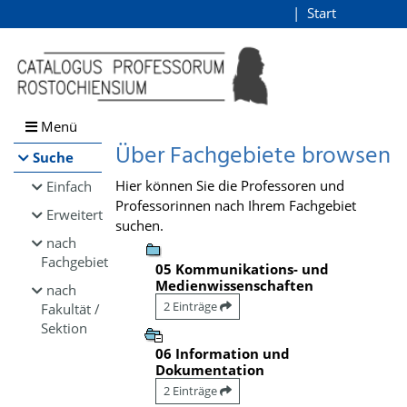
Browsen
Start
Login
direkt zum Inhalt
Menü
Über Fachgebiete browsen
Suche
Hier können Sie die Professoren und
Einfach
Professorinnen nach Ihrem Fachgebiet
Erweitert
suchen.
nach
Fachgebiet
05 Kommunikations- und
Medienwissenschaften
nach
2 Einträge
Fakultät /
Sektion
06 Information und
Dokumentation
2 Einträge