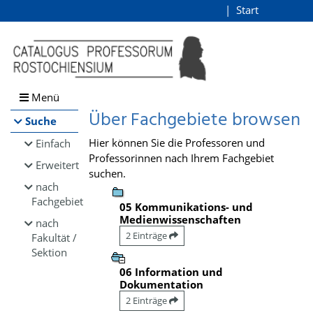
Browsen
Start
Login
direkt zum Inhalt
Menü
Über Fachgebiete browsen
Suche
Hier können Sie die Professoren und
Einfach
Professorinnen nach Ihrem Fachgebiet
Erweitert
suchen.
nach
Fachgebiet
05 Kommunikations- und
Medienwissenschaften
nach
2 Einträge
Fakultät /
Sektion
06 Information und
Dokumentation
2 Einträge