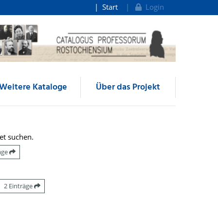
Start
Login
Weitere Kataloge
Über das Projekt
et suchen.
räge
2 Einträge