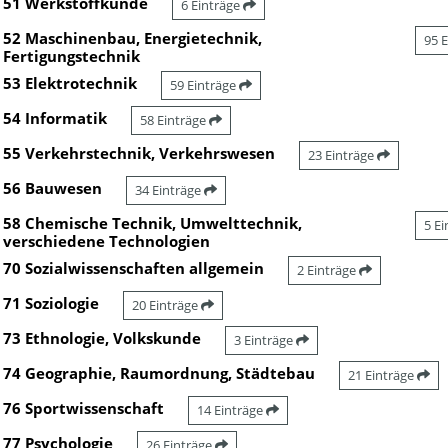
51 Werkstoffkunde
6 Einträge
52 Maschinenbau, Energietechnik,
95 
Fertigungstechnik
53 Elektrotechnik
59 Einträge
54 Informatik
58 Einträge
55 Verkehrstechnik, Verkehrswesen
23 Einträge
56 Bauwesen
34 Einträge
58 Chemische Technik, Umwelttechnik,
5 E
verschiedene Technologien
70 Sozialwissenschaften allgemein
2 Einträge
71 Soziologie
20 Einträge
73 Ethnologie, Volkskunde
3 Einträge
74 Geographie, Raumordnung, Städtebau
21 Einträge
76 Sportwissenschaft
14 Einträge
77 Psychologie
26 Einträge