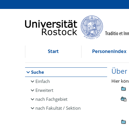
Browsen
direkt zum Inhalt
Start
Personenindex
Über
Suche
Hier kön
Einfach
Erweitert
nach Fachgebiet
nach Fakultät / Sektion