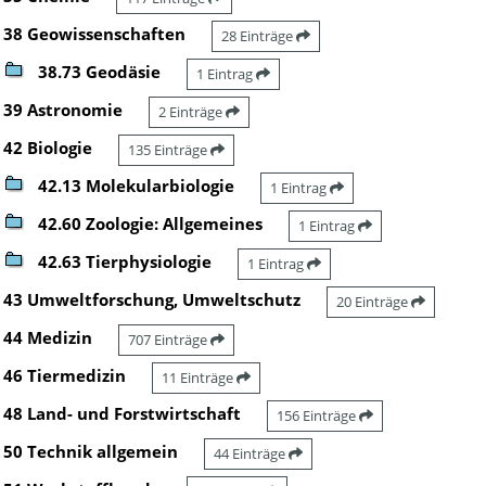
38 Geowissenschaften
28 Einträge
38.73 Geodäsie
1 Eintrag
39 Astronomie
2 Einträge
42 Biologie
135 Einträge
42.13 Molekularbiologie
1 Eintrag
42.60 Zoologie: Allgemeines
1 Eintrag
42.63 Tierphysiologie
1 Eintrag
43 Umweltforschung, Umweltschutz
20 Einträge
44 Medizin
707 Einträge
46 Tiermedizin
11 Einträge
48 Land- und Forstwirtschaft
156 Einträge
50 Technik allgemein
44 Einträge