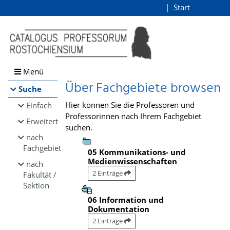
Browsen
Start
Login
direkt zum Inhalt
Menü
Über Fachgebiete browsen
Suche
Hier können Sie die Professoren und
Einfach
Professorinnen nach Ihrem Fachgebiet
Erweitert
suchen.
nach
Fachgebiet
05 Kommunikations- und
Medienwissenschaften
nach
2 Einträge
Fakultät /
Sektion
06 Information und
Dokumentation
2 Einträge