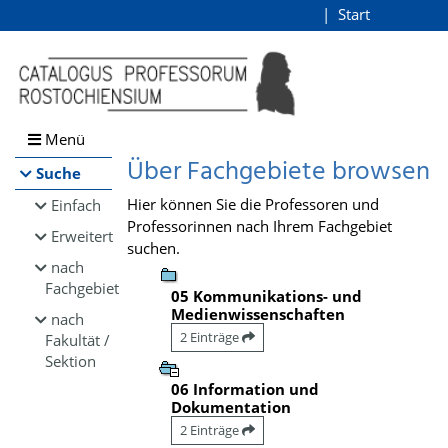
Browsen
Start
Login
direkt zum Inhalt
Menü
Über Fachgebiete browsen
Suche
Hier können Sie die Professoren und
Einfach
Professorinnen nach Ihrem Fachgebiet
Erweitert
suchen.
nach
Fachgebiet
05 Kommunikations- und
Medienwissenschaften
nach
2 Einträge
Fakultät /
Sektion
06 Information und
Dokumentation
2 Einträge