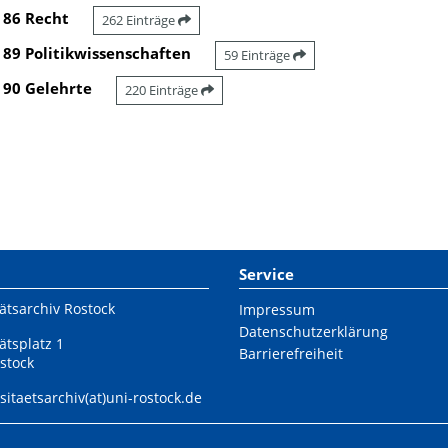
86 Recht
262 Einträge
89 Politikwissenschaften
59 Einträge
90 Gelehrte
220 Einträge
Service
ätsarchiv Rostock
Impressum
Datenschutzerklärung
ätsplatz 1
Barrierefreiheit
stock
sitaetsarchiv(at)uni-rostock.de