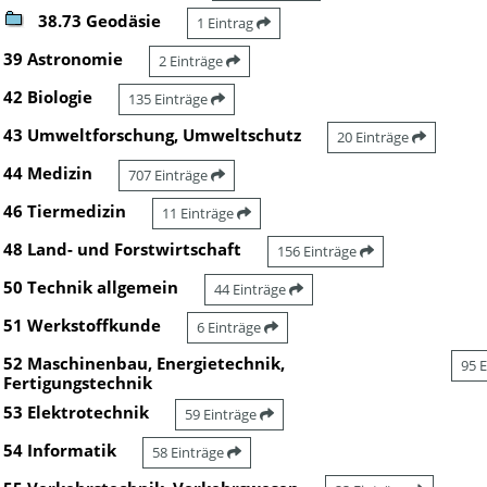
38.73 Geodäsie
1 Eintrag
39 Astronomie
2 Einträge
42 Biologie
135 Einträge
43 Umweltforschung, Umweltschutz
20 Einträge
44 Medizin
707 Einträge
46 Tiermedizin
11 Einträge
48 Land- und Forstwirtschaft
156 Einträge
50 Technik allgemein
44 Einträge
51 Werkstoffkunde
6 Einträge
52 Maschinenbau, Energietechnik,
95 
Fertigungstechnik
53 Elektrotechnik
59 Einträge
54 Informatik
58 Einträge