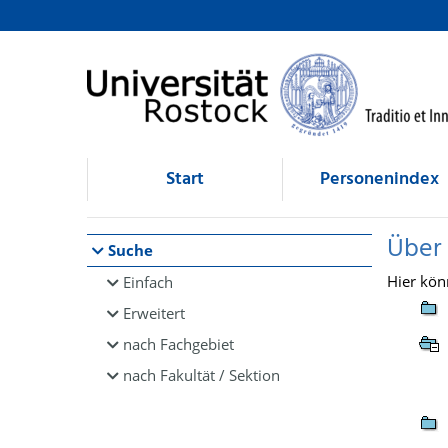
Browsen
direkt zum Inhalt
Start
Personenindex
Über
Suche
Hier kön
Einfach
Erweitert
nach Fachgebiet
nach Fakultät / Sektion