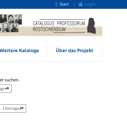
Start
Login
Weitere Kataloge
Über das Projekt
et suchen.
räge
2 Einträge