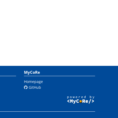
MyCoRe
Homepage
GitHub