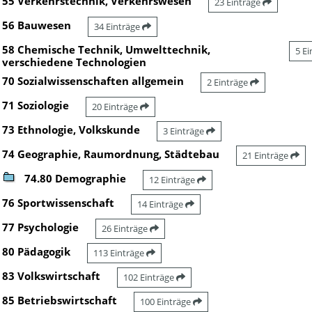
55 Verkehrstechnik, Verkehrswesen
23 Einträge
56 Bauwesen
34 Einträge
58 Chemische Technik, Umwelttechnik,
5 E
verschiedene Technologien
70 Sozialwissenschaften allgemein
2 Einträge
71 Soziologie
20 Einträge
73 Ethnologie, Volkskunde
3 Einträge
74 Geographie, Raumordnung, Städtebau
21 Einträge
74.80 Demographie
12 Einträge
76 Sportwissenschaft
14 Einträge
77 Psychologie
26 Einträge
80 Pädagogik
113 Einträge
83 Volkswirtschaft
102 Einträge
85 Betriebswirtschaft
100 Einträge