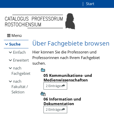
Browsen
Start
Login
direkt zum Inhalt
Menü
Über Fachgebiete browsen
Suche
Hier können Sie die Professoren und
Einfach
Professorinnen nach Ihrem Fachgebiet
Erweitert
suchen.
nach
Fachgebiet
05 Kommunikations- und
Medienwissenschaften
nach
2 Einträge
Fakultät /
Sektion
06 Information und
Dokumentation
2 Einträge