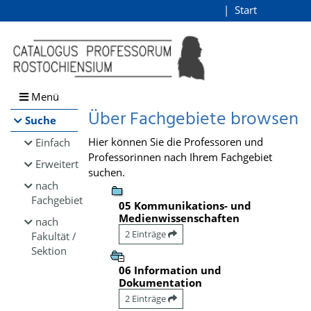
Browsen
Start
Login
direkt zum Inhalt
Menü
Über Fachgebiete browsen
Suche
Hier können Sie die Professoren und
Einfach
Professorinnen nach Ihrem Fachgebiet
Erweitert
suchen.
nach
Fachgebiet
05 Kommunikations- und
Medienwissenschaften
nach
2 Einträge
Fakultät /
Sektion
06 Information und
Dokumentation
2 Einträge