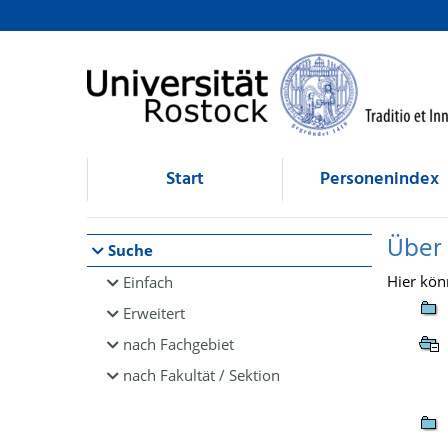
Browsen
direkt zum Inhalt
Start
Personenindex
Über
Suche
Hier kön
Einfach
Erweitert
nach Fachgebiet
nach Fakultät / Sektion