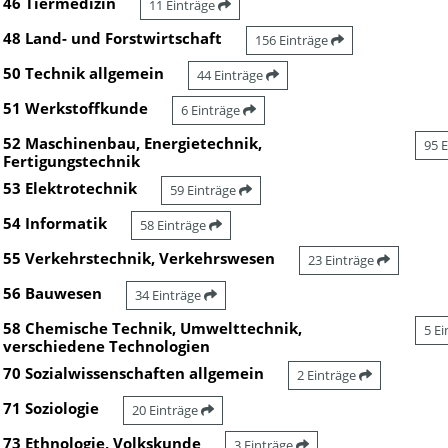
46 Tiermedizin
11 Einträge
48 Land- und Forstwirtschaft
156 Einträge
50 Technik allgemein
44 Einträge
51 Werkstoffkunde
6 Einträge
52 Maschinenbau, Energietechnik,
95 
Fertigungstechnik
53 Elektrotechnik
59 Einträge
54 Informatik
58 Einträge
55 Verkehrstechnik, Verkehrswesen
23 Einträge
56 Bauwesen
34 Einträge
58 Chemische Technik, Umwelttechnik,
5 E
verschiedene Technologien
70 Sozialwissenschaften allgemein
2 Einträge
71 Soziologie
20 Einträge
73 Ethnologie, Volkskunde
3 Einträge