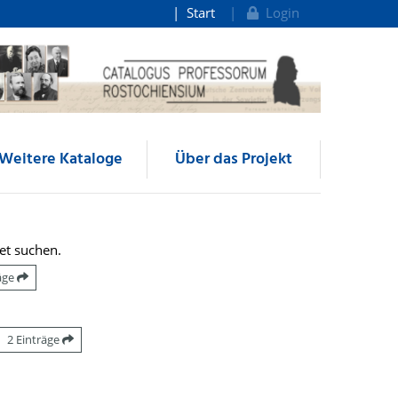
Start
Login
Weitere Kataloge
Über das Projekt
et suchen.
räge
2 Einträge