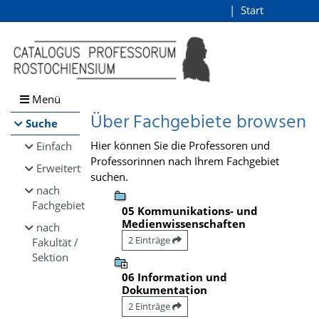
Browsen
Start
Login
direkt zum Inhalt
Menü
Über Fachgebiete browsen
Suche
Hier können Sie die Professoren und
Einfach
Professorinnen nach Ihrem Fachgebiet
Erweitert
suchen.
nach
Fachgebiet
05 Kommunikations- und
Medienwissenschaften
nach
2 Einträge
Fakultät /
Sektion
06 Information und
Dokumentation
2 Einträge