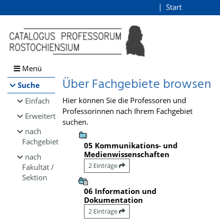
Browsen
Start
Login
direkt zum Inhalt
Menü
Über Fachgebiete browsen
Suche
Hier können Sie die Professoren und
Einfach
Professorinnen nach Ihrem Fachgebiet
Erweitert
suchen.
nach
Fachgebiet
05 Kommunikations- und
Medienwissenschaften
nach
2 Einträge
Fakultät /
Sektion
06 Information und
Dokumentation
2 Einträge