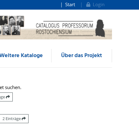
Start
Login
Weitere Kataloge
Über das Projekt
et suchen.
räge
2 Einträge