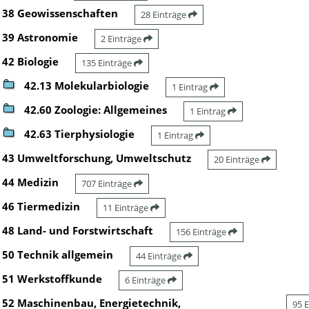
38 Geowissenschaften
28 Einträge
39 Astronomie
2 Einträge
42 Biologie
135 Einträge
42.13 Molekularbiologie
1 Eintrag
42.60 Zoologie: Allgemeines
1 Eintrag
42.63 Tierphysiologie
1 Eintrag
43 Umweltforschung, Umweltschutz
20 Einträge
44 Medizin
707 Einträge
46 Tiermedizin
11 Einträge
48 Land- und Forstwirtschaft
156 Einträge
50 Technik allgemein
44 Einträge
51 Werkstoffkunde
6 Einträge
52 Maschinenbau, Energietechnik,
95 