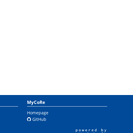
MyCoRe
Homepage
GitHub