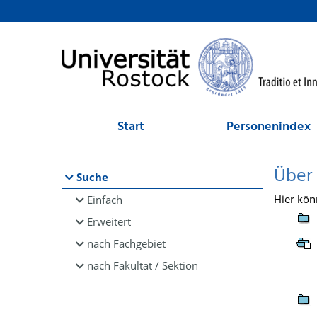
Browsen
direkt zum Inhalt
Start
Personenindex
Über
Suche
Hier kön
Einfach
Erweitert
nach Fachgebiet
nach Fakultät / Sektion